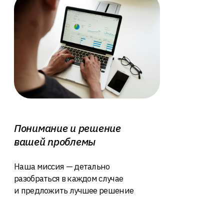
подходящее для вашей
ситуации
Аудит оборудования
3
Проводим анализ текущего состояния
вашей сети и оборудования
Заключение договора
4
Подписание договора
на предоставление услуг с
четкими условиями и
обязательствами