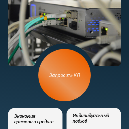
Запросить КП
Индивидуальный
Экономия
подход
времени и средств
Настройка
оборудования
Стабильный интернет
с учетом уникальных
— повышение
потребностей вашего
продуктивности
бизнеса
вашего бизнеса
Стабильность сети
Обеспечим надежное
соединение без сбоев
и задержек
Безопасность