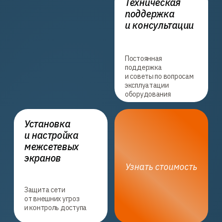
Человечный подход
Мы стремимся
к дружелюбному
и отзывчивому общению
Понимание и решение
вашей проблемы
Наша миссия — детально
разобраться в каждом случае
и предложить лучшее решение