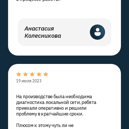
Карта сайта
info@kitsvc.ru
Ⓒ KITSvc, 2018-2025,
Санкт-Петербург
Информация на сайте kitsvc.ru носит исключительно
ознакомительный характер и ни при каких условиях не
является публичной офертой, определяемой положениями
Статьи 437 Гражданского кодекса РФ. Любое
использование либо копирование материалов или
подборки материалов сайта, элементов дизайна и
оформления допускается лишь с письменного разрешения
правообладателя и только со ссылкой на источник:
www.kitsvc.ru
.