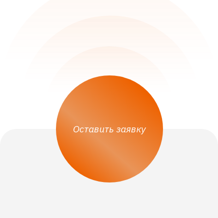
Работаю по Ит аутсорсингу уже 4 год с
ребятами. Пришли, настроили все как
надо буквально за 2 месяца. у нас до
этого такой бардак был. Наш сисадмин
не отвечал на запросы, ничего не хотел
нормально делать. А здесь грамотные
ответы на любой мой вопрос. Все
задачи фиксируются в системе учета, я
могу зайти и посмотреть кто из моих
сотрудников сколько заявок сделал.
Так двух из них отправила на курсы по
excel. Столько лет работали и не знала,
что они его не знают. Ребята молодцы.
Сеть теперь быстрая, компьютеры
чистенькие — они их раз полгода
прочищают без всяких доплат. Просто
сказка какая-то. Если бы раньше про
них знала, не мучилась бы столько лет.
Еще и цена услуг адекватная. И они
стараются делать все так, чтобы мы
реже к ним обращались. Я больше с
техдиректором их общаюсь. Он помог
нам с видеонаблюдением и
разработкой сайта. Рекомендую.
Ирина