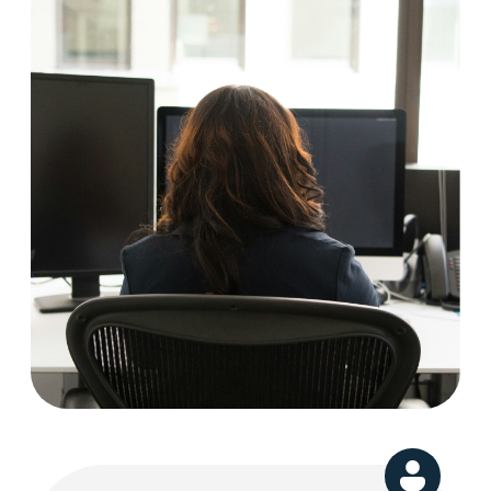
Проблемы с соединением
Нестабильное интернет-соединение
мешает работе компании
Защита данных
Необходимость усилить меры
по кибербезопасности
Свяжитесь с нами
для консультации
по вашему вопросу
Заказать обратный звонок