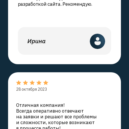
Интеллект в технологиях
- искренность в решениях
Меню
Услуги
Главная
Сеть
О компании
Компьютеры
Каталог услуг
Серверы
ИТ-аутсорсинг
Блог
Веб-студия
Контакты
Политика обработки
Контакты
персональных данных
+7 (812) 209-40-29