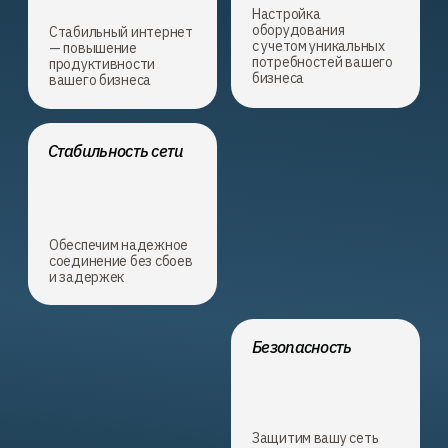
Защитим вашу сеть
от внешних угроз
и потерь
В каких ситуациях
мы
можем помочь