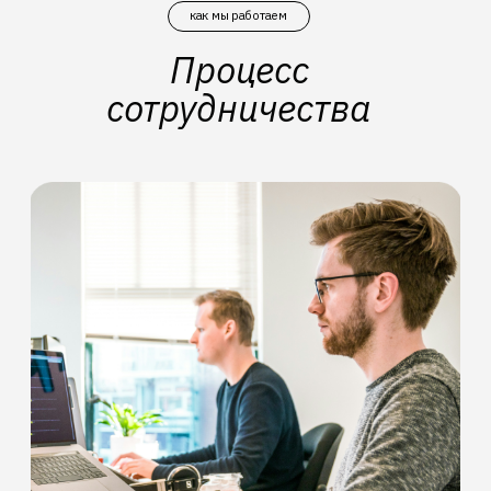
28 октября 2023
Отличная компания!
Всегда оперативно отвечают
на заявки и решают все проблемы
и сложности, которые возникают
в процессе работы!
Анастасия
Колесникова
19 июля 2023
На производстве была необходима
диагностика локальной сети, ребята