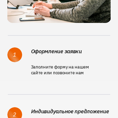
приехали оперативно и решили
проблему в кратчайшие сроки.
Плюсом к этому чуть ли не
круглосуточная поддержка и
диагностика в чате, всё на высшем
уровне
Владислав К.
18 августа 2022
Спасибо большое за проделанную
работу!
Всё было сделано вовремя и без лишних
проблем! Точно буду обращаться к вам
ещё раз!)