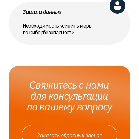
Настройка
Оптимизация
сетевых
существующих
коммутаторов
настроек
Обеспечение
эффективного
распределения
Анализ и улучшение
трафика и управления
текущих сетевых
сетью
конфигураций
Техническая
поддержка
и консультации
Постоянная
поддержка
и советы по вопросам
эксплуатации
оборудования
Установка
и настройка
межсетевых
экранов
Узнать стоимость