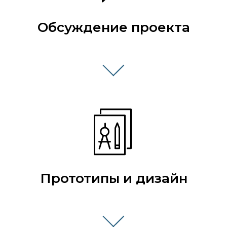
Обсуждение проекта
Интеллект в технологиях
Прототипы и дизайн
- искренность в решениях
Меню
Услуги
Главная
Сеть